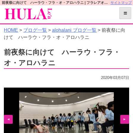
S
前夜祭に向けて ハーラウ・フラ・オ・アロハラニ | フラレアオフィシャルWEBサイト
サイトマップ
k
i
p
HOME
>
ブログ一覧
>
alohalani ブログ一覧
> 前夜祭に向
t
けて ハーラウ・フラ・オ・アロハラニ
o
c
前夜祭に向けて ハーラウ・フラ・
o
n
オ・アロハラニ
t
e
2020年03月07日
n
t