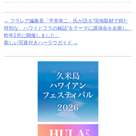
←
フラレア編集長「平井幸二」氏が語る”現地取材で得た
特別な、ハワイとフラの秘話“をテーマに講演会を企画し、
昨年2月に開催しました。
新しい写真付きハーラウガイド
→