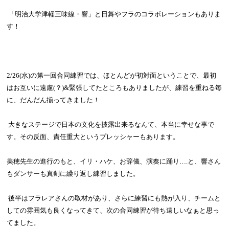
「明治大学津軽三味線・響」と日舞やフラのコラボレーションもありま
す！
2/26(
水
)
の第一回合同練習では、ほとんどが初対面ということで、
最初
はお互いに遠慮
(
？
)&
緊張してたところもありましたが、練習を重ねる毎
に、だんだん揃ってきました！
大きなステージで日本の文化を披露出来るなんて、本当に幸せな事で
す。
その反面、責任重大というプレッシャーもあります。
美穂先生の進行のもと、イリ・ハケ、お辞儀、演奏に踊り
….
と、響さん
もダンサーも真剣に繰り返し練習しました。
後半はフラレアさんの取材があり、さらに練習にも熱が入り、チームと
しての雰囲気も良くなってきて、次の合同練習が待ち遠しいなぁと思っ
てました。