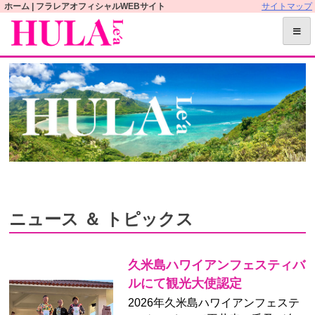
S
ホーム | フラレアオフィシャルWEBサイト
サイトマップ
k
i
p
t
o
c
o
n
t
e
n
t
ニュース ＆ トピックス
久米島ハワイアンフェスティバ
ルにて観光大使認定
2026年久米島ハワイアンフェステ