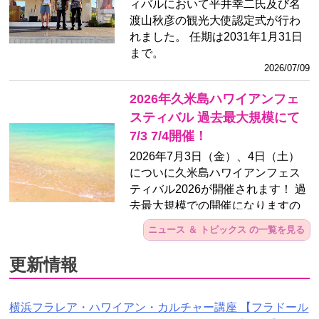
ィバルにおいて平井幸二氏及び名
渡山秋彦の観光大使認定式が行わ
れました。 任期は2031年1月31日
まで。
2026/07/09
2026年久米島ハワイアンフェ
スティバル 過去最大規模にて
7/3 7/4開催！
2026年7月3日（金）、4日（土）
についに久米島ハワイアンフェス
ティバル2026が開催されます！ 過
去最大規模での開催になりますの
で、是非ご来場ください！
ニュース ＆ トピックス の一覧を見る
2026/07/02
更新情報
【久米島ハワイアンフェスティ
バル2026】のお申し込みはエ
クセルでも大丈夫です。
横浜フラレア・ハワイアン・カルチャー講座 【フラドール