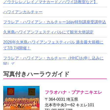
2026年7月3日（金）、4日（土）
／ウクレレ／レイ／マナカード／ハワイ語教室など】
開催【久米島ハワイアンフェステ
ハワイアンカルチャー
ィバル2026】のお申し込みはエク
セルでも大丈夫です。ダウンロー
フラレア・ハワイアン・カルチャー1day特別講座受講申込
ドはこちらから。同じく以下メー
ル宛にお送りください。 kumejim
久米島ハワイアンフェスティバルにて観光大使認定
a@hulalea.com
2025/12/27
2026年久米島ハワイアンフェスティバル 過去最大規模に
て7/3 7/4開催！
【久米島ハワイアンフェスティ
バル2026】の詳細はこちらで
フラレア・ハワイアン・カルチャー（HHC)お申し込みに
す。
関して
2026年7月3日（金）、4日（土）
写真付きハーラウガイド
【久米島ハワイアンフェスティバル2026】の詳細はこちら
【久米島ハワイアンフェスティバ
です。
ル2026】の詳細はこちらです。お
申し込みはリンク先申込書PDFに
【久米島ハワイアンフェスティバル2026】のお申し込みは
フラオハナ・プアナニキエレ
ご記入し、以下メール宛にてお送
エクセルでも大丈夫です。
〒364-0031 埼玉県
りください。 kumejima@hulale
北本市中央3ー62 キエレ101
a.com
第62回 メリーモナーク・フェスティバル