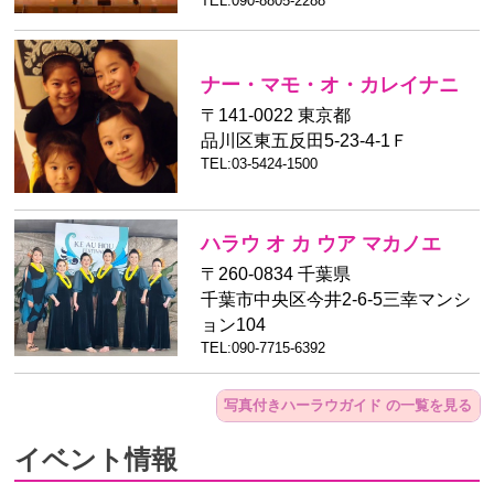
TEL:090-8805-2288
2025/12/26
第61回 メリーモナーク・フェスティバル
「フラレア ✕ Kukui sausage
✕ Dejavu&Hanapa’a 食と音楽
ナー・マモ・オ・カレイナニ
&トーク＆メレフラ」お申し込
〒141-0022 東京都
みは終了しました。
品川区東五反田5-23-4-1Ｆ
「フラレア ✕ Kukui sausage ✕ De
TEL:03-5424-1500
javu&Hanapa’a 食と音楽&トーク
＆メレフラ」はソールドアウトと
なり、全て満席となりました。た
ハラウ オ カ ウア マカノエ
くさんのお申し込みありがとうご
〒260-0834 千葉県
ざいます！
千葉市中央区今井2-6-5三幸マンシ
2024/12/12
ョン104
TEL:090-7715-6392
写真付きハーラウガイド の一覧を見る
イベント情報