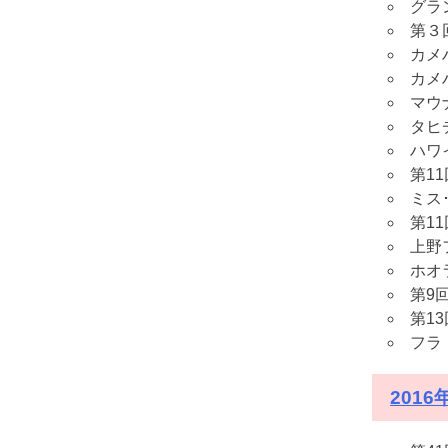
グラ
第３
カメ
カメ
マウ
タヒチ
ハワ
第1
ミス
第1
上野
ホオ
第9
第1
フラ
201