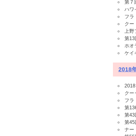
第７
ハワ
フラ
クー
上野
第1
ホオ
ケイ
201
20
クー
フラ
第1
第4
第4
ナー