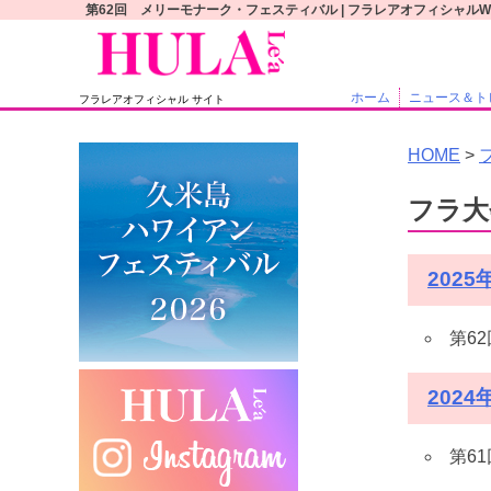
S
第62回 メリーモナーク・フェスティバル | フラレアオフィシャルW
k
i
p
ホーム
ニュース＆ト
フラレアオフィシャル サイト
t
o
HOME
>
c
o
フラ大
n
t
e
202
n
t
第6
202
第6