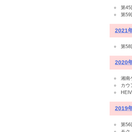
第4
第5
202
第5
2020
湘南
カウ
HEIV
201
第5
モク