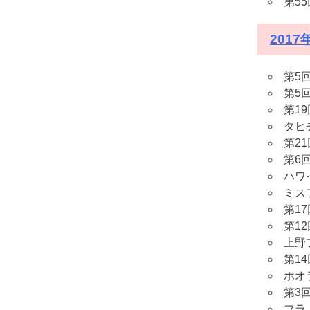
第5
2017
第5
第5
第1
タヒチ
第2
第6
ハワ
ミス
第1
第1
上野
第1
ホオ
第3
フラ