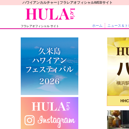
S
ハワイアンカルチャー | フラレアオフィシャルWEBサイト
k
i
p
ホーム
ニュース＆ト
フラレアオフィシャル サイト
t
o
c
o
n
t
e
n
t
HH