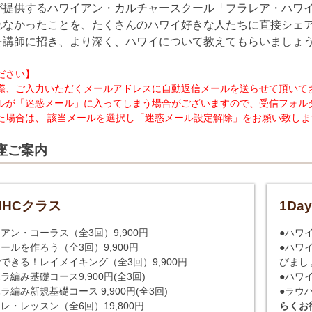
が提供するハワイアン・カルチャースクール「フラレア・ハワ
れなかったことを、たくさんのハワイ好きな人たちに直接シェ
を講師に招き、より深く、ハワイについて教えてもらいましょ
ださい】
際、ご入力いただくメールアドレスに自動返信メールを送らせて頂いておりま
ルが「迷惑メール」に入ってしまう場合がございますので、受信フォル
た場合は、 該当メールを選択し「迷惑メール設定解除」をお願い致しま
座ご案内
HHCクラス
1Da
アン・コーラス（全3回）9,900円
●ハワ
ールを作ろう（全3回）9,900円
●ハワ
できる！レイメイキング（全3回）9,900円
びましょ
ラ編み基礎コース9,900円(全3回)
●ハワイ
ラ編み新規基礎コース 9,900円(全3回)
●ラウ
レ・レッスン（全6回）19,800円
らくお