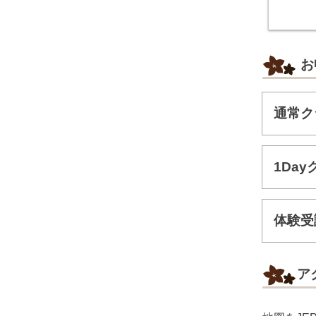
お
通常ク
1Day
体験受
ア