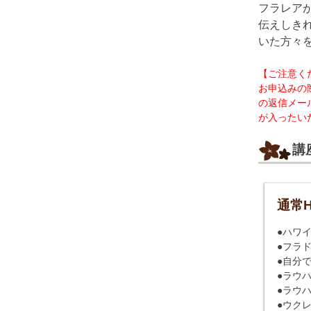
フラレア
伝えしき
いた方々
【ご注意く
お申込みの
の返信メー
が入ったい
講
通常
●ハワイ
●フラド
●自分で
●ラウハ
●ラウハ
●ウクレ