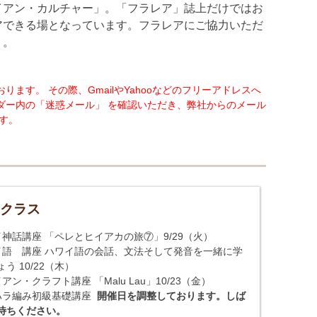
イアン・カルチャー」。「フラレア」誌上だけではお
アできる場となっています。フラレアにご協力いただ
う。
す。 その際、GmailやYahooなどのフリーアドレスへ
ダー内の「迷惑メール」 を確認いただき、弊社からのメール
す。
yクラス
イ神話講座 「ペレとヒイアカの旅⑦」9/29（火）
イ語 講座 ハワイ語の会話、文法そして発音を一緒に学
う 10/22（木）
アン・クラフト講座 「Malu Lau」10/23（金）
ハラ編み初級基礎講座
開催日を調整しております。しば
待ちください。