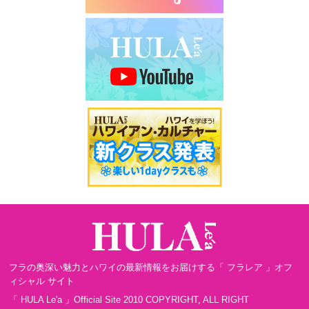
フラの奥深い魅力とハワイの最新情報をお届けする「 フラレア 」オフ
ィシャル サイト
「 HULA Le'a 」Official Site 2010 COPYRIGHT, ALL RIGHT