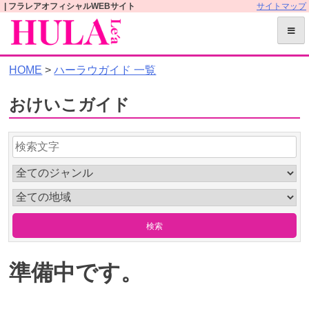
S
| フラレアオフィシャルWEBサイト
サイトマップ
k
i
p
HOME
>
ハーラウガイド 一覧
t
o
おけいこガイド
c
o
n
t
e
n
t
準備中です。