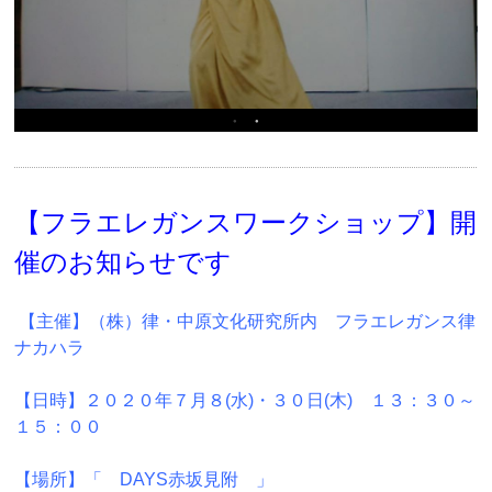
【フラエレガンスワークショップ】開
催のお知らせです
【主催】（株）律・中原文化研究所内 フラエレガンス律
ナカハラ
【日時】２０２０年７月８(水)・３０日(木) １３：３０～
１５：００
【場所】「 DAYS赤坂見附 」