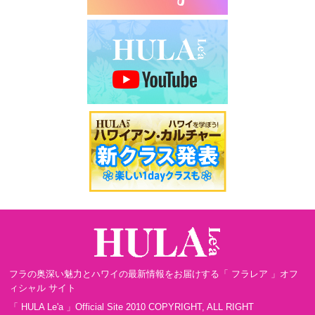
フラの奥深い魅力とハワイの最新情報をお届けする「 フラレア 」オフ
ィシャル サイト
「 HULA Le'a 」Official Site 2010 COPYRIGHT, ALL RIGHT