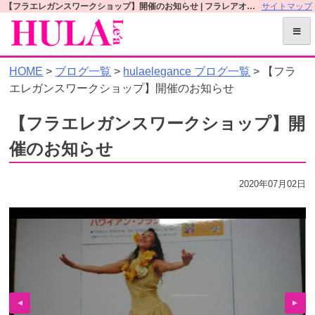
S
【フラエレガンスワークショップ】開催のお知らせ | フラレアオフィシャルWEBサイト
サイトマップ
k
i
p
HOME
>
ブログ一覧
>
hulaelegance ブログ一覧
> 【フラ
t
エレガンスワークショップ】開催のお知らせ
o
c
【フラエレガンスワークショップ】開
o
n
催のお知らせ
t
e
2020年07月02日
n
t