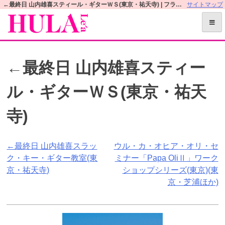
S
←最終日 山内雄喜スティール・ギターＷＳ(東京・祐天寺) | フラレアオフィシャルWEBサイト
サイトマップ
k
i
p
t
←最終日 山内雄喜スティー
o
c
ル・ギターＷＳ(東京・祐天
o
n
寺)
t
e
n
投
←最終日 山内雄喜スラッ
ウル・カ・オヒア・オリ・セ
t
ク・キー・ギター教室(東
ミナー「Papa OliⅡ」ワーク
稿
京・祐天寺)
ショップシリーズ(東京)(東
ナ
京・芝浦ほか)
ビ
ゲ