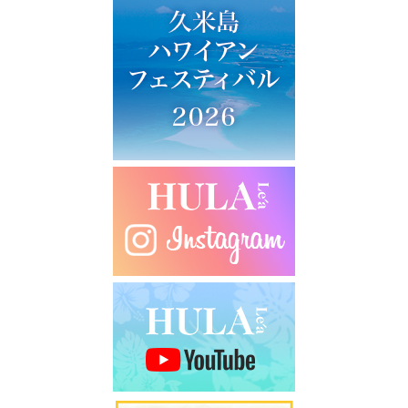
ー
シ
ョ
ン