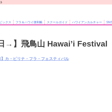
イト
ピックス
フラ＆ハワイ便利帳
スクールガイド
ハワイアンカルチャー
SN
→】飛鳥山 Hawai’i Festival
日】カ・ピリナ・フラ・フェスティバル