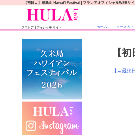
S
【初日→】飛鳥山 Hawai’i Festival | フラレアオフィシャルWEBサ
k
i
p
ホーム
ニュース＆ト
フラレアオフィシャル サイト
t
o
c
【初日
o
n
t
投
【←最終
e
稿
n
t
ナ
ビ
ゲ
ー