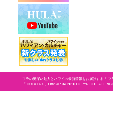
シ
ョ
ン
フラの奥深い魅力とハワイの最新情報をお届けする「 フラ
「 HULA Le'a 」Official Site 2010 COPYRIGHT, ALL RI