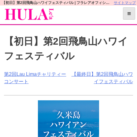
S
【初日】第2回飛鳥山ハワイフェスティバル | フラレアオフィシャルWEBサイト
サイトマップ
k
i
p
t
【初日】第2回飛鳥山ハワイ
o
c
フェスティバル
o
n
t
投
第2回Lau Limaチャリティー
【最終日】第2回飛鳥山ハワ
e
コンサート
イフェスティバル
n
稿
t
ナ
ビ
ゲ
ー