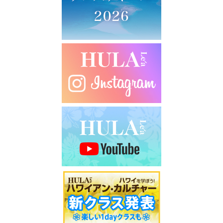
シ
ョ
ン