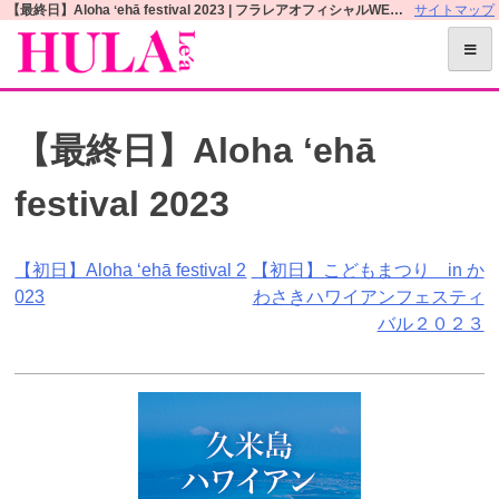
S
【最終日】Aloha ʻehā festival 2023 | フラレアオフィシャルWEBサイト
サイトマップ
k
i
p
t
【最終日】Aloha ʻehā
o
c
festival 2023
o
n
t
投
【初日】Aloha ʻehā festival 2
【初日】こどもまつり in か
e
023
わさきハワイアンフェスティ
n
稿
バル２０２３
t
ナ
ビ
ゲ
ー