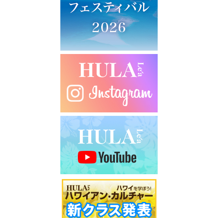
シ
ョ
ン