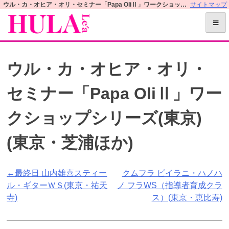
S
ウル・カ・オヒア・オリ・セミナー「Papa OliⅡ」ワークショップシリーズ(東京)(東京・芝浦ほか) | フラレアオフィシャルWEBサイト
サイトマップ
k
i
p
t
ウル・カ・オヒア・オリ・
o
c
セミナー「Papa OliⅡ」ワー
o
n
クショップシリーズ(東京)
t
e
(東京・芝浦ほか)
n
t
投
←最終日 山内雄喜スティー
クムフラ ピイラニ・ハノハ
ル・ギターＷＳ(東京・祐天
ノ フラWS（指導者育成クラ
稿
寺)
ス）(東京・恵比寿)
ナ