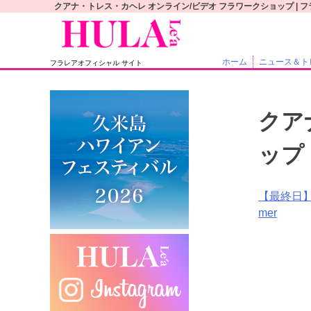
S
クアナ・トレス・カヘレ オンライン/ビデオ フラワークショップ | 
k
i
p
ホーム
ニュース＆ト
フラレアオフィシャル サイト
t
o
c
クア
o
n
ップ
t
e
n
投
【最終日
t
mer
稿
ナ
ビ
ゲ