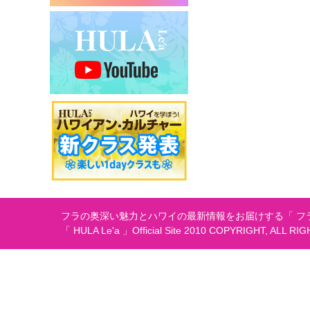
ー
シ
ョ
ン
フラの奥深い魅力とハワイの最新情報をお届けする「 フラ
「 HULA Le'a 」Official Site 2010 COPYRIGHT, ALL RI