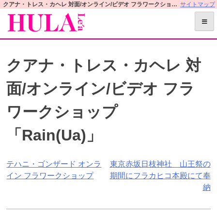
S
クアナ・トレス・カヘレ 対面/オンライン/ビデオ フラワークショップ「Rain(Ua)」 | フラレアオフィシャルWEBサイト
サイトマップ
k
i
p
t
クアナ・トレス・カヘレ 対
o
c
面/オンライン/ビデオ フラ
o
n
ワークショップ
t
e
「Rain(Ua)」
n
t
投
テハニ・ゴンザード オンラ
東京赤坂日枝神社 山王祭の
イン フラワークショップ
期間にフラカヒコ本殿にて奉
稿
納
ナ