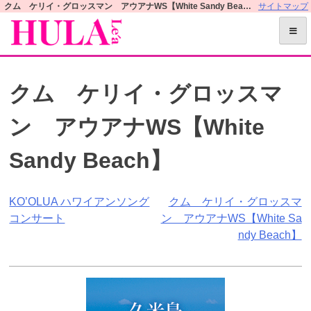
S
クム ケリイ・グロッスマン アウアナWS【White Sandy Beach】 | フラレアオフィシャルWEBサイト
サイトマップ
k
i
p
t
クム ケリイ・グロッスマ
o
c
ン アウアナWS【White
o
n
Sandy Beach】
t
e
n
投
KO’OLUA ハワイアンソング
クム ケリイ・グロッスマ
t
コンサート
ン アウアナWS【White Sa
稿
ndy Beach】
ナ
ビ
ゲ