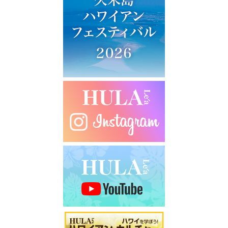
ー
シ
ョ
ン