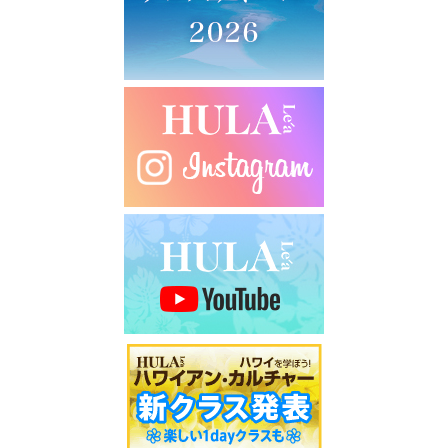
シ
ョ
ン