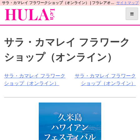
S
サラ・カマレイ フラワークショップ（オンライン） | フラレアオフィシャルWEBサイト
サイトマップ
k
i
p
t
サラ・カマレイ フラワーク
o
c
ショップ（オンライン）
o
n
t
投
サラ・カマレイ フラワーク
サラ・カマレイ フラワーク
e
ショップ（オンライン）
ショップ（オンライン）
n
稿
t
ナ
ビ
ゲ
ー