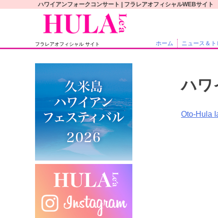
S
ハワイアンフォークコンサート | フラレアオフィシャルWEBサイト
k
i
p
ホーム
ニュース＆ト
フラレアオフィシャル サイト
t
o
c
ハワ
o
n
t
投
Oto-Hula 
e
稿
n
t
ナ
ビ
ゲ
ー