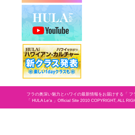
シ
ョ
ン
フラの奥深い魅力とハワイの最新情報をお届けする「 フラ
「 HULA Le'a 」Official Site 2010 COPYRIGHT, ALL RI