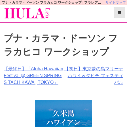
S
プナ・カラマ・ドーソン フラカヒコ ワークショップ | フラレアオフィシャルWEBサイト
サイトマップ
k
i
p
t
プナ・カラマ・ドーソン フ
o
c
ラカヒコ ワークショップ
o
n
t
投
【最終日】「Aloha Hawaiian
【初日】東京夢の島マリーナ
e
Festival @ GREEN SPRING
ハワイ＆タヒチ フェスティ
n
稿
S TACHIKAWA , TOKYO」
バル
t
ナ
ビ
ゲ
ー