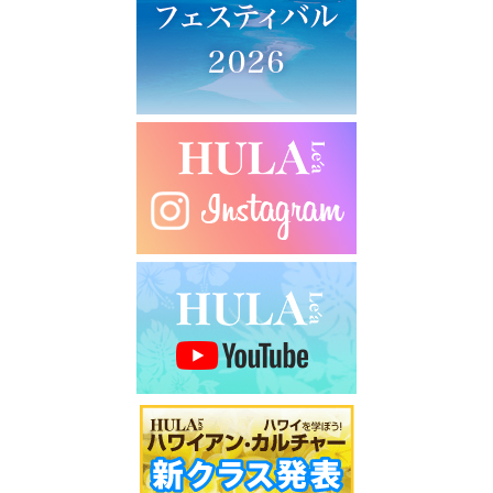
シ
ョ
ン