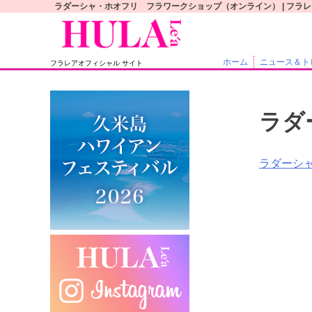
S
ラダーシャ・ホオフリ フラワークショップ（オンライン） | フラ
k
i
p
ホーム
ニュース＆ト
フラレアオフィシャル サイト
t
o
c
ラダ
o
n
t
投
ラダーシ
e
稿
n
t
ナ
ビ
ゲ
ー