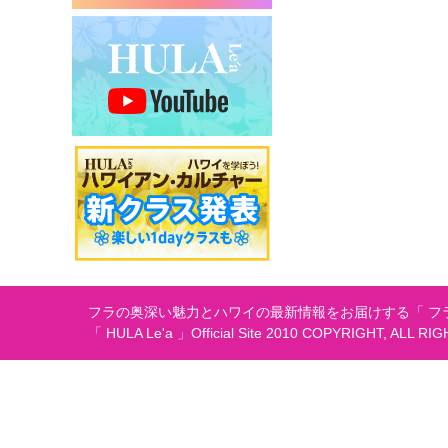
シ
ョ
ン
フラの奥深い魅力とハワイの最新情報をお届けする「 フラ
「 HULA Le'a 」Official Site 2010 COPYRIGHT, ALL RI