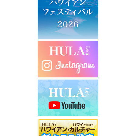
ー
シ
ョ
ン