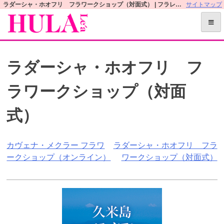
S
ラダーシャ・ホオフリ フラワークショップ（対面式） | フラレアオフィシャルWEBサイト
サイトマップ
k
i
p
t
ラダーシャ・ホオフリ フ
o
c
ラワークショップ（対面
o
n
式）
t
e
n
投
カヴェナ・メクラー フラワ
ラダーシャ・ホオフリ フラ
t
ークショップ（オンライン）
ワークショップ（対面式）
稿
ナ
ビ
ゲ