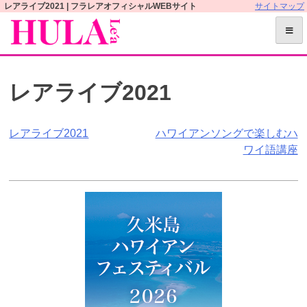
S
レアライブ2021 | フラレアオフィシャルWEBサイト
サイトマップ
k
i
p
t
レアライブ2021
o
c
o
投
レアライブ2021
ハワイアンソングで楽しむハ
n
ワイ語講座
t
稿
e
ナ
n
t
ビ
ゲ
ー
シ