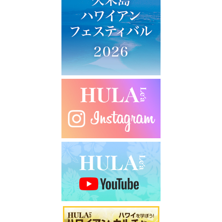
ー
シ
ョ
ン