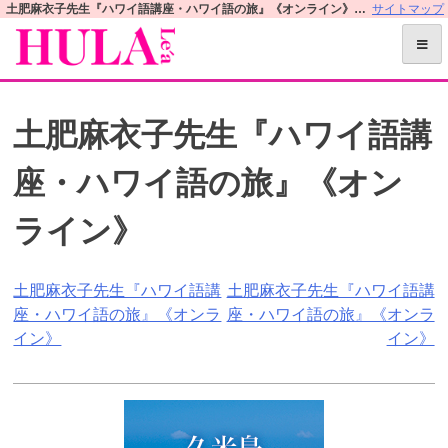
S
土肥麻衣子先生『ハワイ語講座・ハワイ語の旅』《オンライン》 | フラレアオフィシャルWEBサイト
サイトマップ
k
i
p
t
土肥麻衣子先生『ハワイ語講
o
c
座・ハワイ語の旅』《オン
o
n
ライン》
t
e
n
投
土肥麻衣子先生『ハワイ語講
土肥麻衣子先生『ハワイ語講
t
座・ハワイ語の旅』《オンラ
座・ハワイ語の旅』《オンラ
稿
イン》
イン》
ナ
ビ
ゲ