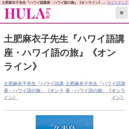
S
土肥麻衣子先生『ハワイ語講座・ハワイ語の旅』《オンライン》 | フラレアオフィシャルWEBサイト
サイトマップ
k
i
p
t
土肥麻衣子先生『ハワイ語講
o
c
座・ハワイ語の旅』《オン
o
n
ライン》
t
e
n
投
土肥麻衣子先生『ハワイ語講
土肥麻衣子先生『ハワイ語講
t
座・ハワイ語の旅』《オンラ
座・ハワイ語の旅』《オンラ
稿
イン》
イン》
ナ
ビ
ゲ