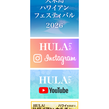
ー
シ
ョ
ン