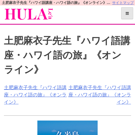
S
土肥麻衣子先生『ハワイ語講座・ハワイ語の旅』《オンライン》 | フラレアオフィシャルWEBサイト
サイトマップ
k
i
p
t
土肥麻衣子先生『ハワイ語講
o
c
座・ハワイ語の旅』《オン
o
n
ライン》
t
e
n
投
土肥麻衣子先生『ハワイ語講
土肥麻衣子先生『ハワイ語講
t
座・ハワイ語の旅』《オンラ
座・ハワイ語の旅』《オンラ
稿
イン》
イン》
ナ
ビ
ゲ