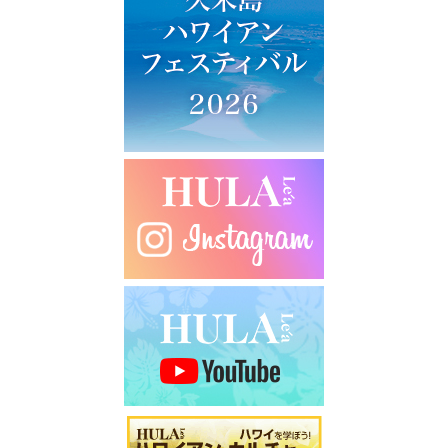
ー
シ
ョ
ン