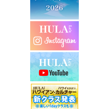
シ
ョ
ン