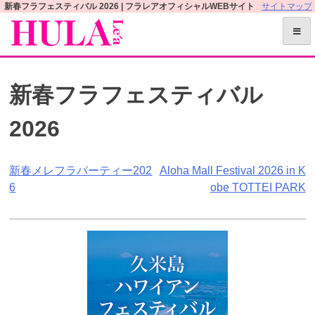
S
新春フラフェスティバル 2026 | フラレアオフィシャルWEBサイト
サイトマップ
k
i
p
t
新春フラフェスティバル
o
c
2026
o
n
t
投
新春メレフラパーティー202
Aloha Mall Festival 2026 in K
e
6
obe TOTTEI PARK
n
稿
t
ナ
ビ
ゲ
ー