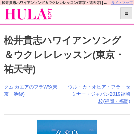
S
松井貴志ハワイアンソング＆ウクレレレッスン(東京・祐天寺) | フラレアオフィシャルWEBサイト
サイトマップ
k
i
p
t
松井貴志ハワイアンソング
o
c
＆ウクレレレッスン(東京・
o
n
祐天寺)
t
e
n
投
クム カエアのフラWS(東
ウル・カ・オヒア・フラ・セ
t
京・池袋)
ミナー・ジャパン2019福岡
稿
校(福岡・福岡)
ナ
ビ
ゲ