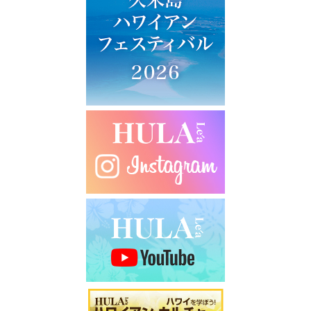
ー
シ
ョ
ン