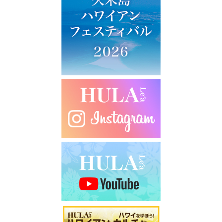
ー
シ
ョ
ン