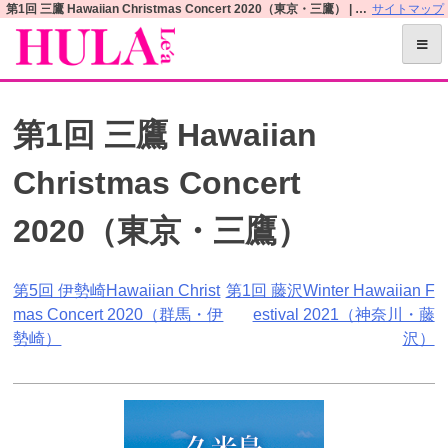
S
第1回 三鷹 Hawaiian Christmas Concert 2020（東京・三鷹） | フラレアオフィシャルWEBサイト
サイトマップ
k
i
p
t
第1回 三鷹 Hawaiian
o
c
Christmas Concert
o
n
2020（東京・三鷹）
t
e
n
投
第5回 伊勢崎Hawaiian Christ
第1回 藤沢Winter Hawaiian F
t
mas Concert 2020（群馬・伊
estival 2021（神奈川・藤
稿
勢崎）
沢）
ナ
ビ
ゲ