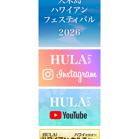
ー
シ
ョ
ン