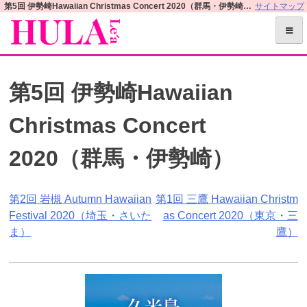
S
第5回 伊勢崎Hawaiian Christmas Concert 2020（群馬・伊勢崎） | フラレアオフィシャルWEBサイト
サイトマップ
k
i
p
t
第5回 伊勢崎Hawaiian
o
c
Christmas Concert
o
n
2020（群馬・伊勢崎）
t
e
n
投
第2回 岩槻 Autumn Hawaiian
第1回 三鷹 Hawaiian Christm
t
Festival 2020（埼玉・さいた
as Concert 2020（東京・三
稿
ま）
鷹）
ナ
ビ
ゲ