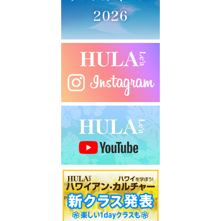
シ
ョ
ン