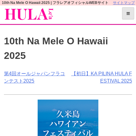
S
10th Na Mele O Hawaii 2025 | フラレアオフィシャルWEBサイト
サイトマップ
k
i
p
t
10th Na Mele O Hawaii
o
c
2025
o
n
t
投
第4回オールジャパンフラコ
【初日】KA PILINA HULA F
e
ンテスト2025
ESTIVAL 2025
n
稿
t
ナ
ビ
ゲ
ー