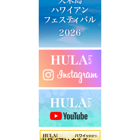
ー
シ
ョ
ン