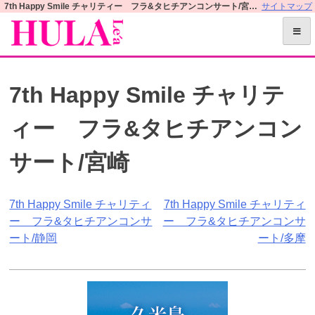
S
7th Happy Smile チャリティー フラ&タヒチアンコンサート/宮崎 | フラレアオフィシャルWEBサイト
サイトマップ
k
i
p
t
7th Happy Smile チャリテ
o
c
ィー フラ&タヒチアンコン
o
n
サート/宮崎
t
e
n
投
7th Happy Smile チャリティ
7th Happy Smile チャリティ
t
ー フラ&タヒチアンコンサ
ー フラ&タヒチアンコンサ
稿
ート/静岡
ート/多摩
ナ
ビ
ゲ