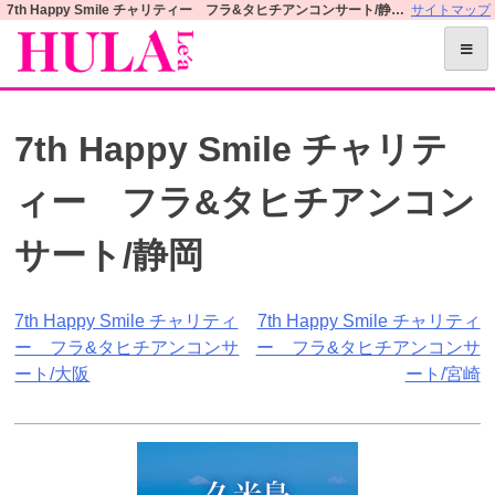
S
7th Happy Smile チャリティー フラ&タヒチアンコンサート/静岡 | フラレアオフィシャルWEBサイト
サイトマップ
k
i
p
t
7th Happy Smile チャリテ
o
c
ィー フラ&タヒチアンコン
o
n
サート/静岡
t
e
n
投
7th Happy Smile チャリティ
7th Happy Smile チャリティ
t
ー フラ&タヒチアンコンサ
ー フラ&タヒチアンコンサ
稿
ート/大阪
ート/宮崎
ナ
ビ
ゲ