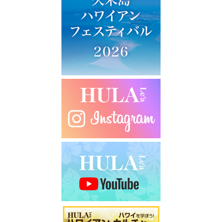
ー
シ
ョ
ン