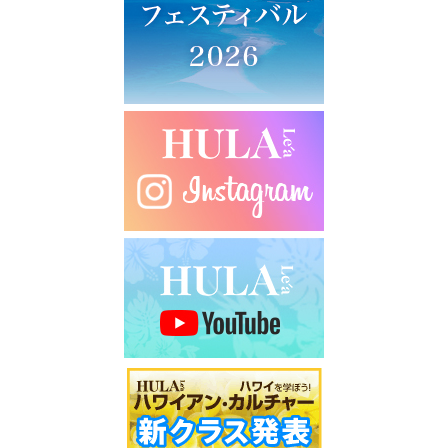
シ
ョ
ン