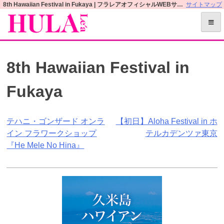
S
8th Hawaiian Festival in Fukaya | フラレアオフィシャルWEBサイト
サイトマップ
k
i
p
t
8th Hawaiian Festival in
o
c
Fukaya
o
n
t
投
テハニ・ゴンザード オンラ
【初日】Aloha Festival in ホ
e
イン フラワークショップ
テルカデンツァ東京
n
稿
『He Mele No Hina』
t
ナ
ビ
ゲ
ー