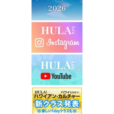
シ
ョ
ン