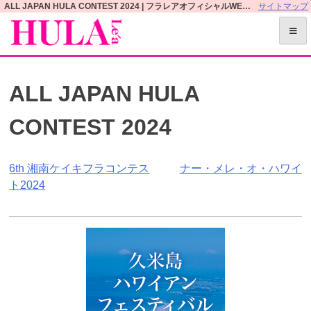
S
ALL JAPAN HULA CONTEST 2024 | フラレアオフィシャルWEBサイト
サイトマップ
k
i
p
t
ALL JAPAN HULA
o
c
CONTEST 2024
o
n
t
投
6th 湘南ケイキフラコンテス
ナー・メレ・オ・ハワイ
e
ト2024
n
稿
t
ナ
ビ
ゲ
ー