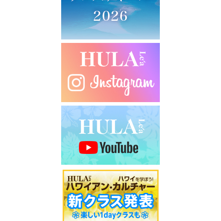
シ
ョ
ン