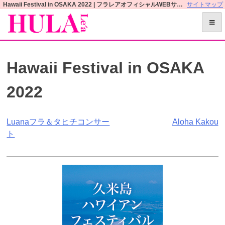
S
Hawaii Festival in OSAKA 2022 | フラレアオフィシャルWEBサイト
サイトマップ
k
i
p
t
Hawaii Festival in OSAKA
o
c
2022
o
n
t
投
Luanaフラ＆タヒチコンサー
Aloha Kakou
e
ト
n
稿
t
ナ
ビ
ゲ
ー