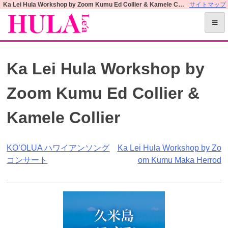
S
Ka Lei Hula Workshop by Zoom Kumu Ed Collier & Kamele Collier | フラレアオフィシャルWEBサイト
サイトマップ
k
i
p
t
Ka Lei Hula Workshop by
o
c
Zoom Kumu Ed Collier &
o
n
Kamele Collier
t
e
n
投
KO’OLUA ハワイアンソング
Ka Lei Hula
Workshop by Zo
t
コンサート
om Kumu Maka Herrod
稿
ナ
ビ
ゲ