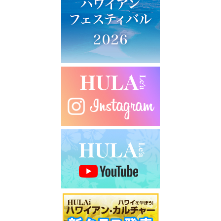
ー
シ
ョ
ン