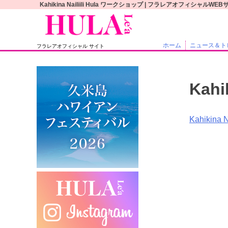
S
Kahikina Nailiili Hula ワークショップ | フラレアオフィシャルWE
k
i
p
ホーム
ニュース＆ト
フラレアオフィシャル サイト
t
o
c
Kahi
o
n
t
投
Kahikina
e
稿
n
t
ナ
ビ
ゲ
ー