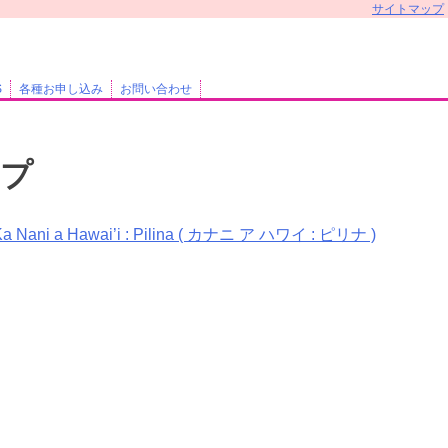
サイトマップ
S
各種お申し込み
お問い合わせ
ップ
Ka Nani a Hawai’i : Pilina ( カナニ ア ハワイ : ピリナ )