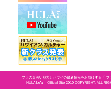
シ
ョ
ン
フラの奥深い魅力とハワイの最新情報をお届けする「 フラ
「 HULA Le'a 」Official Site 2010 COPYRIGHT, ALL RI