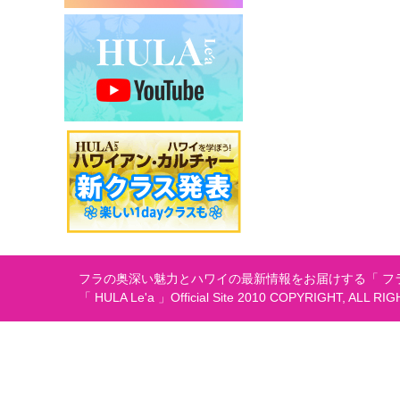
シ
ョ
ン
フラの奥深い魅力とハワイの最新情報をお届けする「 フラ
「 HULA Le'a 」Official Site 2010 COPYRIGHT, ALL RI