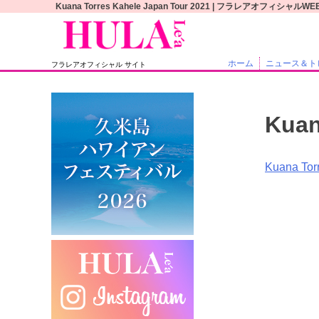
S
Kuana Torres Kahele Japan Tour 2021 | フラレアオフィシャル
k
i
p
ホーム
ニュース＆ト
フラレアオフィシャル サイト
t
o
c
Kuan
o
n
t
投
Kuana Tor
e
稿
n
t
ナ
ビ
ゲ
ー