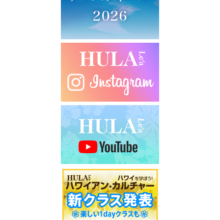
シ
ョ
ン