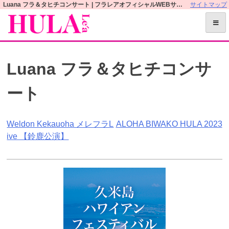
S
Luana フラ＆タヒチコンサート | フラレアオフィシャルWEBサイト
サイトマップ
k
i
p
t
Luana フラ＆タヒチコンサ
o
c
ート
o
n
t
投
Weldon Kekauoha メレフラL
ALOHA BIWAKO HULA 2023
e
ive 【鈴鹿公演】
n
稿
t
ナ
ビ
ゲ
ー