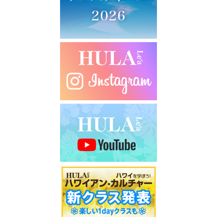
シ
ョ
ン