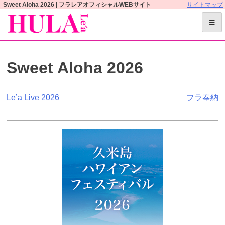
S
Sweet Aloha 2026 | フラレアオフィシャルWEBサイト
サイトマップ
k
i
p
t
Sweet Aloha 2026
o
c
o
投
Le’a Live 2026
フラ奉納
n
t
稿
e
ナ
n
t
ビ
ゲ
ー
シ