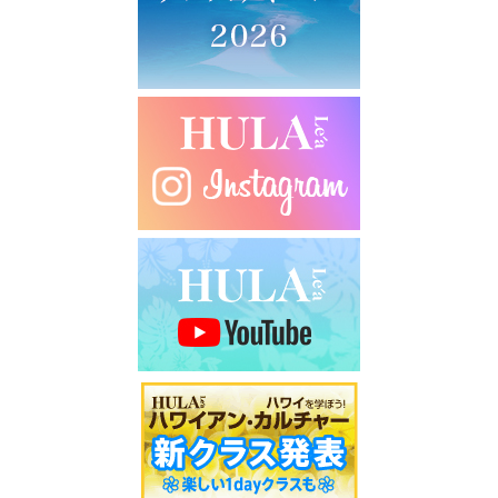
シ
ョ
ン