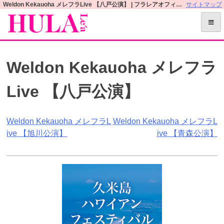
S
Weldon Kekauoha メレフラLive 【八戸公演】 | フラレアオフィシャルWEBサイト
サイトマップ
k
i
p
t
Weldon Kekauoha メレフラ
o
c
Live 【八戸公演】
o
n
t
投
Weldon Kekauoha メレフラL
Weldon Kekauoha メレフラL
e
ive 【旭川公演】
ive 【青森公演】
n
稿
t
ナ
ビ
ゲ
ー