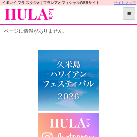
S
イポレイ フラ スタジオ | フラレアオフィシャルWEBサイト
サイトマップ
k
i
p
ページに情報がありません。
t
o
c
o
n
t
e
n
t