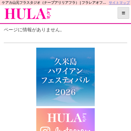
S
ケアカ山元フラスタジオ（ナープアリリアフラ） | フラレアオフィシャルWEBサイト
サイトマップ
k
i
p
ページに情報がありません。
t
o
c
o
n
t
e
n
t