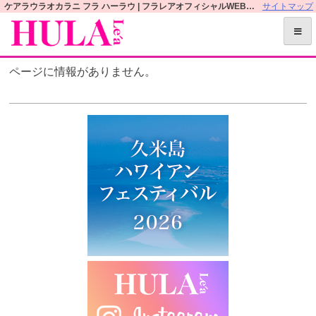
S
ケアラウラオカラニ フラ ハーラウ | フラレアオフィシャルWEBサイト
サイトマップ
k
i
p
ページに情報がありません。
t
o
c
o
n
t
e
n
t