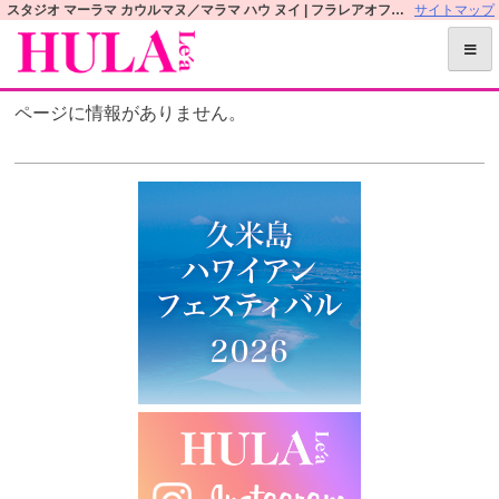
S
スタジオ マーラマ カウルマヌ／マラマ ハウ ヌイ | フラレアオフィシャルWEBサイト
サイトマップ
k
i
p
ページに情報がありません。
t
o
c
o
n
t
e
n
t