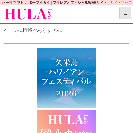
S
ハーラウ マヒナ ポーマイカイ | フラレアオフィシャルWEBサイト
サイトマップ
k
i
p
ページに情報がありません。
t
o
c
o
n
t
e
n
t