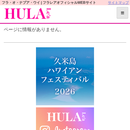
S
フラ・オ・ナプア・ウイ | フラレアオフィシャルWEBサイト
サイトマップ
k
i
p
ページに情報がありません。
t
o
c
o
n
t
e
n
t