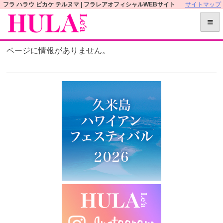
S
フラ ハラウ ピカケ テルヌマ | フラレアオフィシャルWEBサイト
サイトマップ
k
i
p
ページに情報がありません。
t
o
c
o
n
t
e
n
t