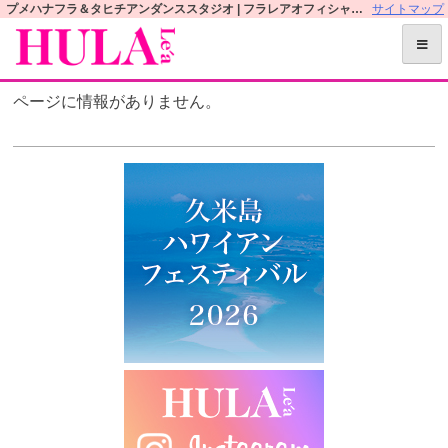
S
プメハナフラ＆タヒチアンダンススタジオ | フラレアオフィシャルWEBサイト
サイトマップ
k
i
p
ページに情報がありません。
t
o
c
o
n
t
e
n
t