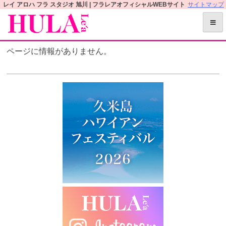
S
レイ アロハ フラ スタジオ 旭川 | フラレアオフィシャルWEBサイト
サイトマップ
k
i
p
ページに情報がありません。
t
o
c
o
n
t
e
n
t