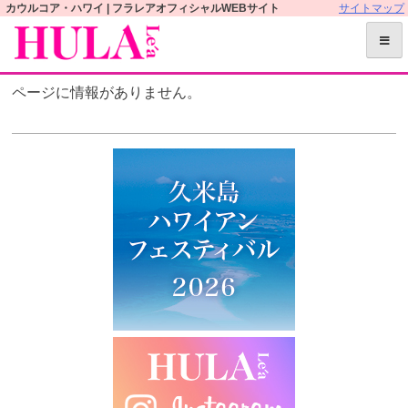
S
カウルコア・ハワイ | フラレアオフィシャルWEBサイト
サイトマップ
k
i
p
ページに情報がありません。
t
o
c
o
n
t
e
n
t